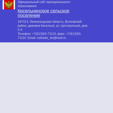
Официальный сайт муниципального
образования
Кисельнинское сельское
поселение
187413, Ленинградская область, Волховский
район, деревня Кисельня, ул. Центральная, дом
5 А
Телефон:
+7(813)63-73110
, факс:
+7(813)63-
73110
. Email:
sekretar_kis@mail.ru