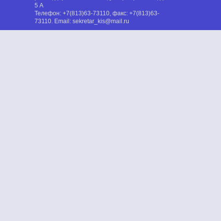
5 А
Телефон:
+7(813)63-73110
, факс:
+7(813)63-
73110
. Email:
sekretar_kis@mail.ru