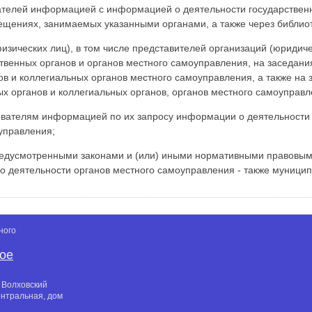
телей информацией с информацией о деятельности государственн
ещениях, занимаемых указанными органами, а также через библио
физических лиц), в том числе представителей организаций (юридич
твенных органов и органов местного самоуправления, на заседани
ов и коллегиальных органов местного самоуправления, а также на
ых органов и коллегиальных органов, органов местного самоуправл
вателям информацией по их запросу информации о деятельности 
управления;
редусмотренными законами и (или) иными нормативными правовыми
о деятельности органов местного самоуправления - также муници
ного
кое
 Волховский
ентральная, дом