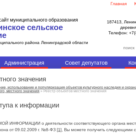
Главная
айт муниципального образования
187413, Ленин
инское сельское
деревня
Телефон:
+7(
ие
иципального района
Ленинградской области
Администрация
Совет депутатов
Ко
тного значения
ие, использование и популяризация объектов культурного наследия и охра
го, местного значения
»
Реестр объектов местного значения
тупа к информации
 ИНФОРМАЦИИ о деятельности соответствующего органа местно
кона от 09.02.2009 г. №8-ФЗ
[1]
, Вы можете получить следующими 