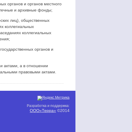
ых органов и органов местного
течные и архивные фонды;
еских лиц), общественных
ях коллегиальных
 заседаниях коллегиальных
ения;
государственных органов и
 актами, а в отношении
пальными правовыми актами.
Разработка и поддержка:
ООО«Терра»
©2014