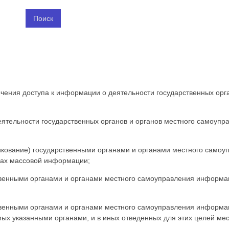
чения доступа к информации о деятельности государственных орга
еятельности государственных органов и органов местного самоупр
икование) государственными органами и органами местного самоу
вах массовой информации;
венными органами и органами местного самоуправления информаци
венными органами и органами местного самоуправления информац
х указанными органами, и в иных отведенных для этих целей мес