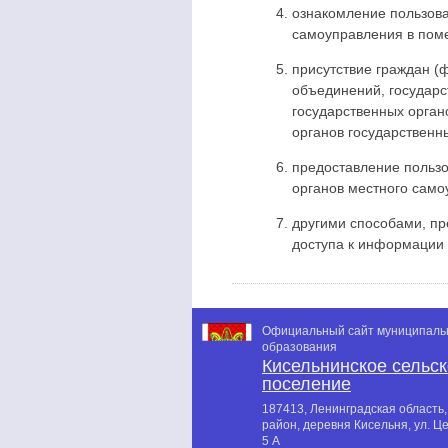
ознакомление пользова
самоуправления в пом
присутствие граждан (
объединений, государс
государственных орган
органов государственн
предоставление пользо
органов местного само
другими способами, п
доступа к информации 
Официальный сайт муниципаль
образования
Кисельнинское сельс
поселение
187413, Ленинградская область,
район, деревня Кисельня, ул. Ц
5 А