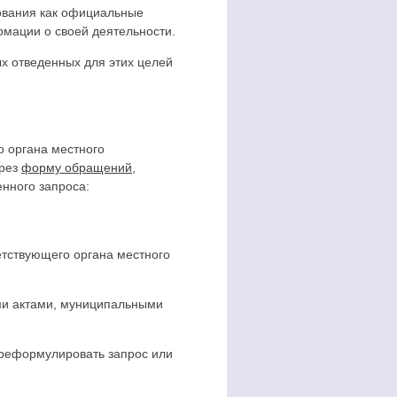
ования как официальные
мации о своей деятельности.
х отведенных для этих целей
 органа местного
рез
форму обращений
,
нного запроса:
тствующего органа местного
ми актами, муниципальными
ереформулировать запрос или