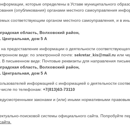
 информации, которые определены в Уставе муниципального образ
ования (опубликования) органами местного самоуправления инфор
мых соответствующим органом местного самоуправления, и в ины
нградская область, Волховский район,
. Центральная, дом 5 А
 на предоставление информации о деятельности соответствующего
ктронном виде: по электронной почте:
sekretar_kis@mail.ru
или че
 В письменном виде: Почтовые реквизиты для направления письме
нградская область, Волховский район,
. Центральная, дом 5 А
пользователей информацией с информацией о деятельности соотве
 числе по телефонам:
+7(813)63-73110
редусмотренными законами и (или) иными нормативными правовы
ектуально-поисковой системы официального сайта. Попробуйте п
сайта.