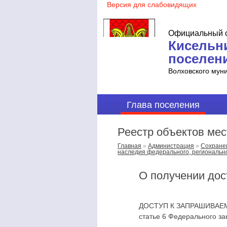
Официальный с
Кисельн
поселен
Волховского мун
Глава поселения
Реестр объектов мес
Главная
»
Администрация
»
Сохранен
наследия федерального, регионально
О получении дос
ДОСТУП К ЗАПРАШИВАЕМОЙ
статье 6 Федерального за