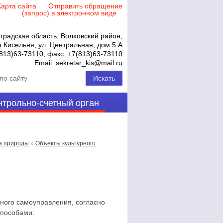
Карта сайта
Отправить обращение
(запрос) в электронном виде
градская область, Волховский район,
 Кисельня, ул. Центральная, дом 5 А
813)63-73110
, факс:
+7(813)63-73110
Email:
sekretar_kis@mail.ru
нтрольно-счетный орган
на природы
»
Объекты культурного
го самоуправления, согласно
способами: