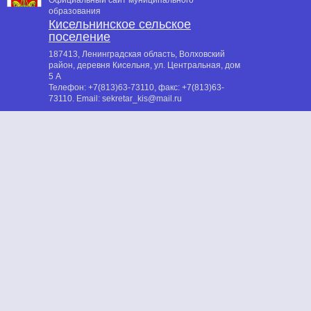
Официальный сайт муниципального
образования
Кисельнинское сельское
поселение
187413, Ленинградская область, Волховский
район, деревня Кисельня, ул. Центральная, дом
5 А
Телефон:
+7(813)63-73110
, факс:
+7(813)63-
73110
. Email:
sekretar_kis@mail.ru