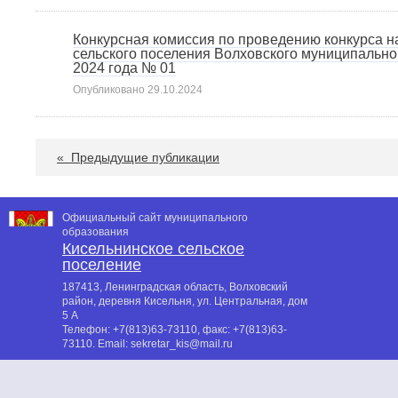
Конкурсная комиссия по проведению конкурса 
сельского поселения Волховского муниципальн
2024 года № 01
Опубликовано
29.10.2024
«
Предыдущие публикации
Официальный сайт муниципального
образования
Кисельнинское сельское
поселение
187413, Ленинградская область, Волховский
район, деревня Кисельня, ул. Центральная, дом
5 А
Телефон:
+7(813)63-73110
, факс:
+7(813)63-
73110
. Email:
sekretar_kis@mail.ru