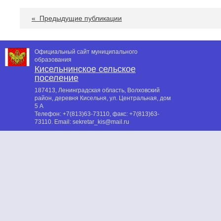
«
Предыдущие публикации
Официальный сайт муниципального
образования
Кисельнинское сельское
поселение
187413, Ленинградская область, Волховский
район, деревня Кисельня, ул. Центральная, дом
5 А
Телефон:
+7(813)63-73110
, факс:
+7(813)63-
73110
. Email:
sekretar_kis@mail.ru