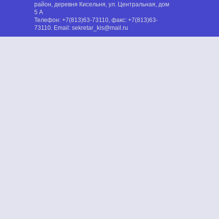
район, деревня Кисельня, ул. Центральная, дом
5 А
Телефон:
+7(813)63-73110
, факс:
+7(813)63-
73110
. Email:
sekretar_kis@mail.ru