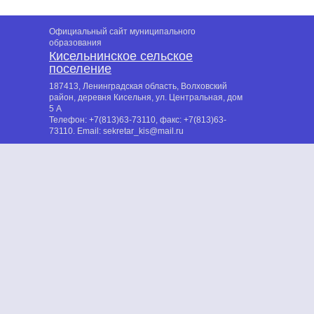
Официальный сайт муниципального
образования
Кисельнинское сельское
поселение
187413, Ленинградская область, Волховский
район, деревня Кисельня, ул. Центральная, дом
5 А
Телефон:
+7(813)63-73110
, факс:
+7(813)63-
73110
. Email:
sekretar_kis@mail.ru