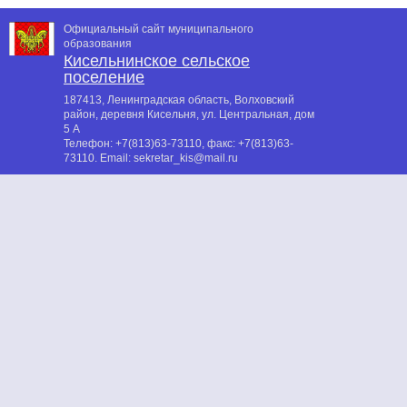
Официальный сайт муниципального
образования
Кисельнинское сельское
поселение
187413, Ленинградская область, Волховский
район, деревня Кисельня, ул. Центральная, дом
5 А
Телефон:
+7(813)63-73110
, факс:
+7(813)63-
73110
. Email:
sekretar_kis@mail.ru