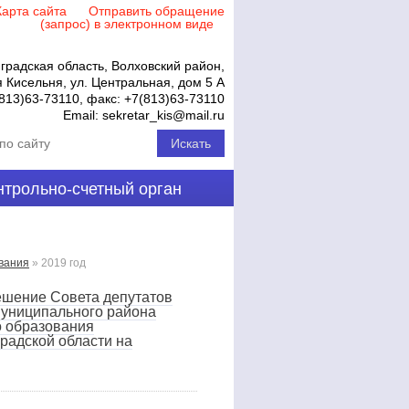
Карта сайта
Отправить обращение
(запрос) в электронном виде
градская область, Волховский район,
 Кисельня, ул. Центральная, дом 5 А
813)63-73110
, факс:
+7(813)63-73110
Email:
sekretar_kis@mail.ru
нтрольно-счетный орган
вания
»
2019 год
ешение Совета депутатов
муниципального района
о образования
радской области на