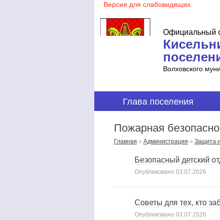
Официальный с
Кисельн
поселен
Волховского мун
Глава поселения
Пожарная безопасно
Главная
»
Администрация
»
Защита н
Безопасный детский от
Опубликовано
03.07.2026
Советы для тех, кто за
Опубликовано
03.07.2026