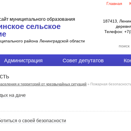
Главная
айт муниципального образования
187413, Ленин
инское сельское
деревня
Телефон:
+7(
ие
иципального района
Ленинградской области
Администрация
Совет депутатов
Ко
сть
аселения и территорий от чрезвычайных ситуаций
»
Пожарная безопасност
дых на даче
ботиться о своей безопасности