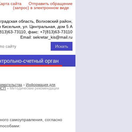
Карта сайта
Отправить обращение
(запрос) в электронном виде
градская область, Волховский район,
 Кисельня, ул. Центральная, дом 5 А
813)63-73110
, факс:
+7(813)63-73110
Email:
sekretar_kis@mail.ru
нтрольно-счетный орган
нимательства
»
Информация для
МСП
»
Методические рекомендации
го самоуправления, согласно
способами: