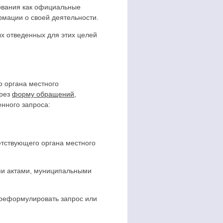
ования как официальные
мации о своей деятельности.
х отведенных для этих целей
 органа местного
рез
форму обращений
,
нного запроса:
тствующего органа местного
ми актами, муниципальными
ереформулировать запрос или