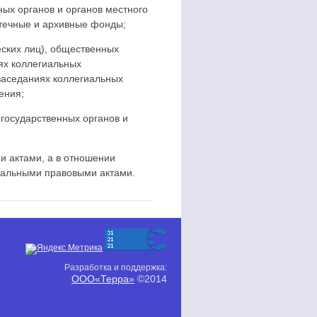
ых органов и органов местного
течные и архивные фонды;
еских лиц), общественных
ях коллегиальных
 заседаниях коллегиальных
ения;
государственных органов и
 актами, а в отношении
пальными правовыми актами.
Разработка и поддержка:
ООО«Терра»
©2014