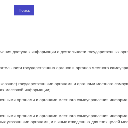
чения доступа к информации о деятельности государственных орга
еятельности государственных органов и органов местного самоупр
икование) государственными органами и органами местного самоу
вах массовой информации;
венными органами и органами местного самоуправления информаци
венными органами и органами местного самоуправления информац
х указанными органами, и в иных отведенных для этих целей мес