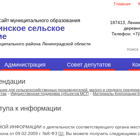
Главная
айт муниципального образования
187413, Ленин
инское сельское
деревня
Телефон:
+7(
ие
иципального района
Ленинградской области
Администрация
Совет депутатов
Ко
ендации
ия для сельскохозяйственных производителей, малого и среднего предпри
ства
»
Имущественная поддержка cубъектов МСП
»
Материалы Корпорации 
тупа к информации
 ИНФОРМАЦИИ о деятельности соответствующего органа местно
кона от 09.02.2009 г. №8-ФЗ
[1]
, Вы можете получить следующими 