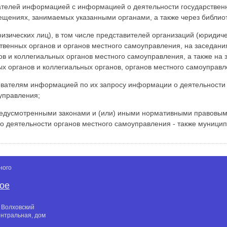
телей информацией с информацией о деятельности государственн
ещениях, занимаемых указанными органами, а также через библио
физических лиц), в том числе представителей организаций (юридич
твенных органов и органов местного самоуправления, на заседани
ов и коллегиальных органов местного самоуправления, а также на
ых органов и коллегиальных органов, органов местного самоуправл
вателям информацией по их запросу информации о деятельности 
управления;
редусмотренными законами и (или) иными нормативными правовыми
о деятельности органов местного самоуправления - также муници
ного
кое
 Волховский
ентральная, дом