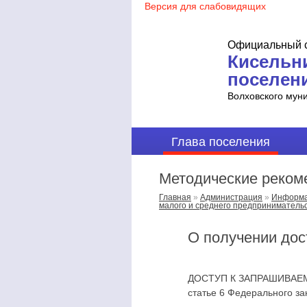
Официальный с
Кисельн
поселен
Волховского мун
Глава поселения
Методические реком
Главная
»
Администрация
»
Информац
малого и среднего предприниматель
О получении дос
ДОСТУП К ЗАПРАШИВАЕМОЙ
статье 6 Федерального за