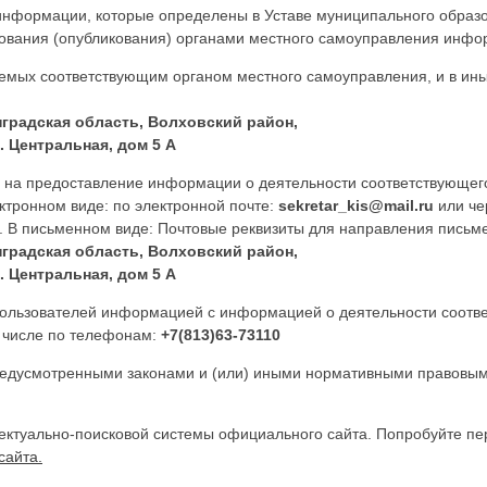
 информации, которые определены в Уставе муниципального образ
ования (опубликования) органами местного самоуправления инфор
мых соответствующим органом местного самоуправления, и в ины
нградская область, Волховский район,
. Центральная, дом 5 А
 на предоставление информации о деятельности соответствующего
ктронном виде: по электронной почте:
sekretar_kis@mail.ru
или че
 В письменном виде: Почтовые реквизиты для направления письме
нградская область, Волховский район,
. Центральная, дом 5 А
пользователей информацией с информацией о деятельности соотве
 числе по телефонам:
+7(813)63-73110
редусмотренными законами и (или) иными нормативными правовы
ектуально-поисковой системы официального сайта. Попробуйте п
сайта.