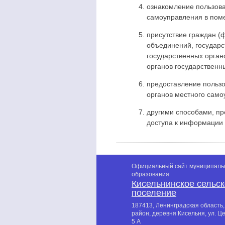
ознакомление пользова
самоуправления в пом
присутствие граждан (
объединений, государс
государственных орган
органов государственн
предоставление пользо
органов местного само
другими способами, п
доступа к информации 
Официальный сайт муниципаль
образования
Кисельнинское сельс
поселение
187413, Ленинградская область,
район, деревня Кисельня, ул. Ц
5 А