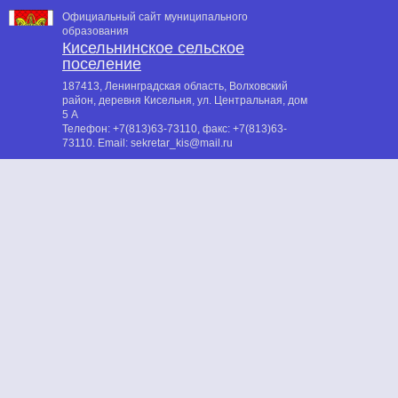
Официальный сайт муниципального
образования
Кисельнинское сельское
поселение
187413, Ленинградская область, Волховский
район, деревня Кисельня, ул. Центральная, дом
5 А
Телефон:
+7(813)63-73110
, факс:
+7(813)63-
73110
. Email:
sekretar_kis@mail.ru