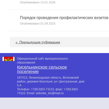
Опубликовано
13.01.2026
Порядок проведения профилактических визитов 
Опубликовано
01.09.2025
«
Предыдущие публикации
Официальный сайт муниципального
образования
Кисельнинское сельское
поселение
187413, Ленинградская область, Волховский
район, деревня Кисельня, ул. Центральная, дом
5 А
Телефон:
+7(813)63-73110
, факс:
+7(813)63-
73110
. Email:
sekretar_kis@mail.ru