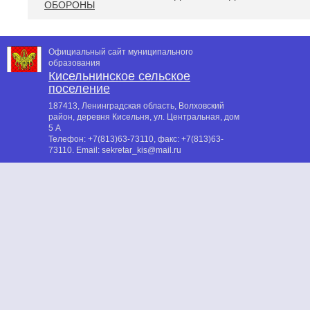
ОБОРОНЫ
Официальный сайт муниципального
образования
Кисельнинское сельское
поселение
187413, Ленинградская область, Волховский
район, деревня Кисельня, ул. Центральная, дом
5 А
Телефон:
+7(813)63-73110
, факс:
+7(813)63-
73110
. Email:
sekretar_kis@mail.ru