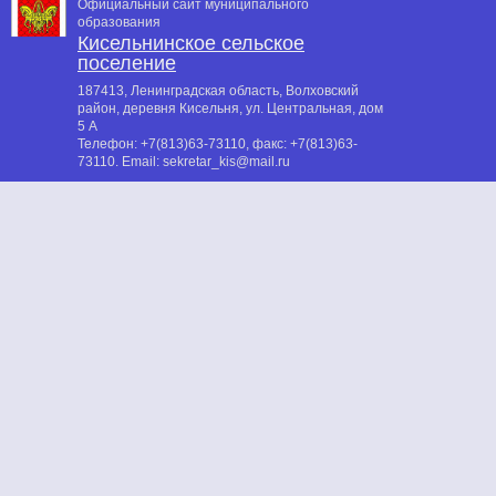
Официальный сайт муниципального
образования
Кисельнинское сельское
поселение
187413, Ленинградская область, Волховский
район, деревня Кисельня, ул. Центральная, дом
5 А
Телефон:
+7(813)63-73110
, факс:
+7(813)63-
73110
. Email:
sekretar_kis@mail.ru