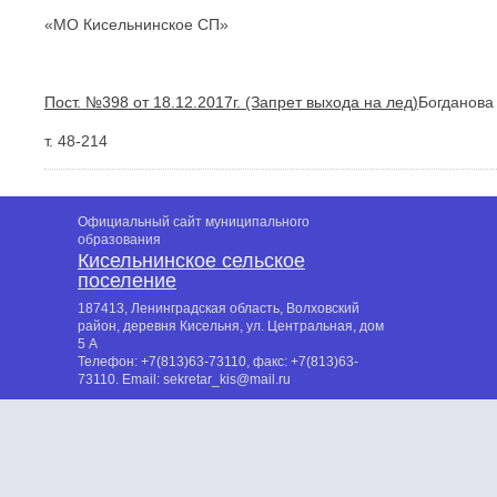
«МО Кисельнинское СП» Е.Л.М
Пост. №398 от 18.12.2017г. (Запрет выхода на лед)
Богданова 
т. 48-214
Официальный сайт муниципального
образования
Кисельнинское сельское
поселение
187413, Ленинградская область, Волховский
район, деревня Кисельня, ул. Центральная, дом
5 А
Телефон:
+7(813)63-73110
, факс:
+7(813)63-
73110
. Email:
sekretar_kis@mail.ru