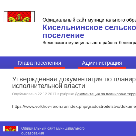
Официальный сайт муниципального обр
Кисельнинское сельск
поселение
Волховского муниципального района
Ленингр
Глава поселения
Администрация
Утвержденная документация по плани
исполнительной власти
Опубликовано
22.12.2017
в рубрике
Документация по планировке тер
https://www.volkhov-raion.ru/index.php/gradostroitelstvo/dokument
Официальный сайт муниципального
образования