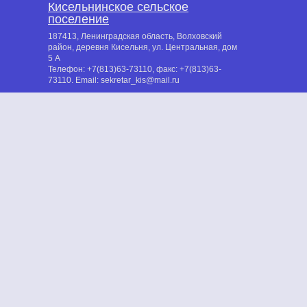
Кисельнинское сельское
поселение
187413, Ленинградская область, Волховский
район, деревня Кисельня, ул. Центральная, дом
5 А
Телефон:
+7(813)63-73110
, факс:
+7(813)63-
73110
. Email:
sekretar_kis@mail.ru