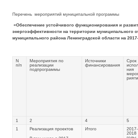
Перечень мероприятий муниципальной программы
«Обеспечение устойчивого функционирования и разви
энергоэффективности на территории муниципального о
муниципального района Ленинградской области на 2017
N
Мероприятия по
Источники
Срок
п/п
реализации
финансирования
испо
подпрограммы
ния
меро
рият
1
2
4
5
1
Реализация проектов
Итого
2017-
2018
годы