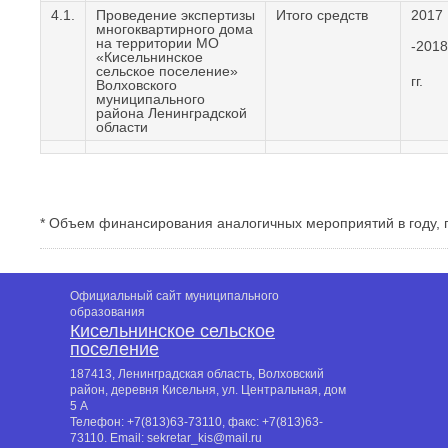
4.1.
Проведение экспертизы
Итого средств
2017
многоквартирного дома
на территории МО
-2018
«Кисельнинское
сельское поселение»
гг.
Волховского
муниципального
района Ленинградской
области
* Объем финансирования аналогичных мероприятий в году,
Официальный сайт муниципального
образования
Кисельнинское сельское
поселение
187413, Ленинградская область, Волховский
район, деревня Кисельня, ул. Центральная, дом
5 А
Телефон:
+7(813)63-73110
, факс:
+7(813)63-
73110
. Email:
sekretar_kis@mail.ru