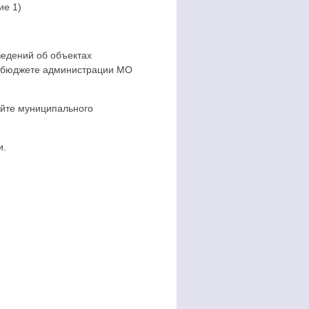
ие 1)
едений об объектах
 в бюджете администрации МО
айте муниципального
и.