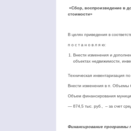
«Сбор, воспроизведение в до
стоимости»
В целях приведения в соответс
п о с т а н о в л я ю:
Внести изменения и дополне
объектах недвижимости, инве
Техническая инвентаризация по
Внести изменения в п. Объемы
Объем финансирования муниципа
— 874,5 тыс. руб., – за счет с
Финансирование программы п