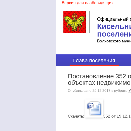
Официальный с
Кисельн
поселен
Волховского мун
Глава поселения
Постановление 352 о
объектах недвижимо
Опубликовано
25.12.2017
в рубрике
М
Cкачать:
352 от 19.12.