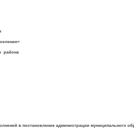
я
селение»
о района
полнений в постановление администрации муниципального об