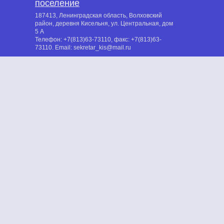
поселение
187413, Ленинградская область, Волховский
район, деревня Кисельня, ул. Центральная, дом
5 А
Телефон:
+7(813)63-73110
, факс:
+7(813)63-
73110
. Email:
sekretar_kis@mail.ru