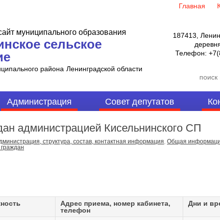
Главная
айт муниципального образования
187413, Ленин
инское сельское
деревня
Телефон:
+7(
ие
иципального района
Ленинградской области
Администрация
Совет депутатов
Ко
дан администрацией Кисельнинского СП
дминистрация, структура, состав, контактная информация
,
Общая информация
 граждан
ность
Адрес приема, номер кабинета,
Дни и вр
телефон