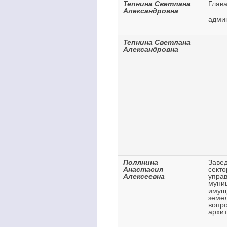
Тепнина Светлана
Глав
Александровна
адми
Тепнина Светлана
Александровна
Полянина
Заве
Анастасия
секто
Алексеевна
упра
муни
имущ
земе
вопр
архит