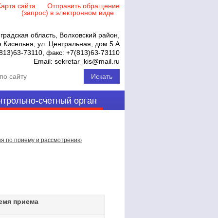
Карта сайта
Отправить обращение
(запрос) в электронном виде
градская область, Волховский район,
 Кисельня, ул. Центральная, дом 5 А
813)63-73110
, факс:
+7(813)63-73110
Email:
sekretar_kis@mail.ru
нтрольно-счетный орган
 по приему и рассмотрению
емя приема