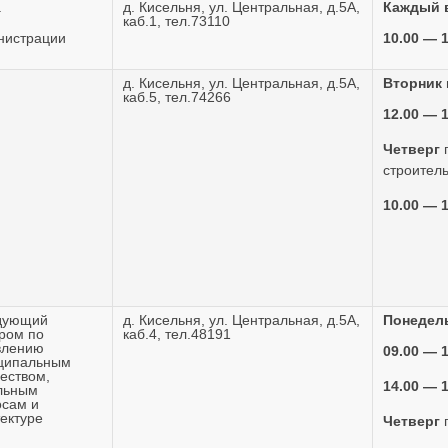
а
д. Кисельня, ул. Центральная, д.5А,
Каждый 
каб.1, тел.73110
нистрации
10.00 — 
д. Кисельня, ул. Центральная, д.5А,
Вторник
каб.5, тел.74266
12.00 — 
Четверг
п
строитель
10.00 — 
дующий
д. Кисельня, ул. Центральная, д.5А,
Понедел
ром по
каб.4, тел.48191
влению
09.00 — 
ципальным
еством,
14.00 — 
льным
осам и
ектуре
Четверг