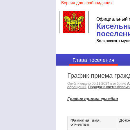
Официальный с
Кисельн
поселен
Волховского мун
Глава поселения
График приема граж
Опубликовано
05.11.2024
в рубрике
А
обращений
,
Порядок и время приема
График приема граждан
Фамилия, имя,
Долж
отчество