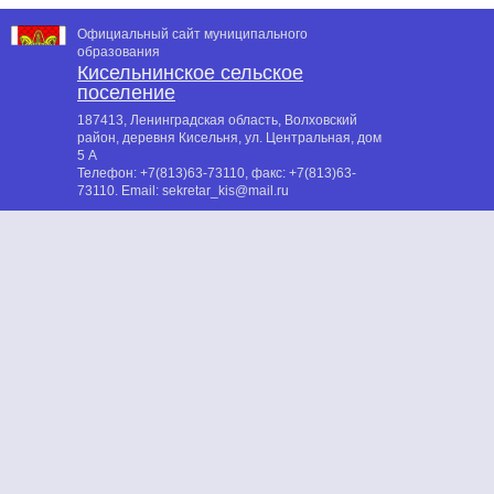
Официальный сайт муниципального
образования
Кисельнинское сельское
поселение
187413, Ленинградская область, Волховский
район, деревня Кисельня, ул. Центральная, дом
5 А
Телефон:
+7(813)63-73110
, факс:
+7(813)63-
73110
. Email:
sekretar_kis@mail.ru