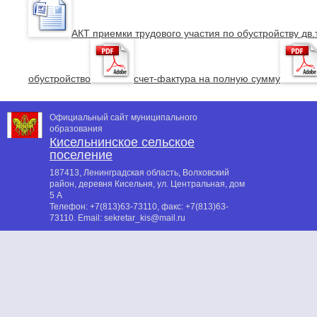
АКТ приемки трудового участия по обустройству дв.
обустройство
счет-фактура на полную сумму
Официальный сайт муниципального
образования
Кисельнинское сельское
поселение
187413, Ленинградская область, Волховский
район, деревня Кисельня, ул. Центральная, дом
5 А
Телефон:
+7(813)63-73110
, факс:
+7(813)63-
73110
. Email:
sekretar_kis@mail.ru