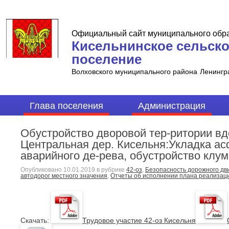
Официальный сайт муниципального обр
Кисельнинское сельск
поселение
Волховского муниципального района
Ленингр
Глава поселения
Администрация
Обустройство дворовой тер-ритории вд
Центральная дер. Кисельня:Укладка ас
аварийного де-рева, обустройство клум
Опубликовано
10.01.2019
в рубрике
42-оз
,
Безопасность дорожного дв
автодорог местного значения
,
Отчеты об исполнении плана реализац
Cкачать:
Трудовое участие 42-оз Кисельня