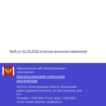
№36 от 02.03.2020 культура внесение изменений
Официальный сайт муниципального
образования
Кисельнинское сельское
поселение
187413, Ленинградская область, Волховский
район, деревня Кисельня, ул. Центральная, дом
5 А
Телефон:
+7(813)63-73110
, факс:
+7(813)63-
73110
. Email:
sekretar_kis@mail.ru