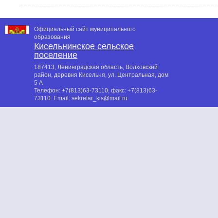
Официальный сайт муниципального
образования
Кисельнинское сельское
поселение
187413, Ленинградская область, Волховский
район, деревня Кисельня, ул. Центральная, дом
5 А
Телефон:
+7(813)63-73110
, факс:
+7(813)63-
73110
. Email:
sekretar_kis@mail.ru