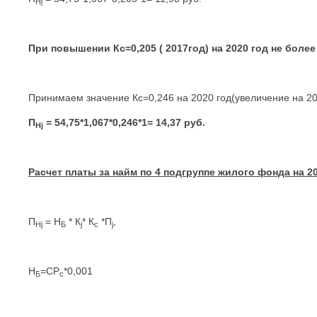
Н
j
При повышении Кс=0,205 ( 2017год) на 2020 год не более
Принимаем значение Кс=0,246 на 2020 год(увеличение на 2
П
= 54,75*1,067*0,246*1= 14,37 руб.
Н
j
Расчет платы за найм по 4 подгруппе жилого фонда на 2
П
= Н
* К
* К
*П
,
Н
j
Б
j
с
j
Н
=СР
*0,001
Б
с