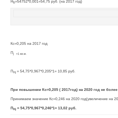
Н
=54752*0,001=54,75 руб. (на 2017 год)
Б
Кс=0,205 на 2017 год
П
j
=1 кв.м.
П
= 54,75*0,967*0,205*1= 10,85 руб.
Н
j
При повышении Кс=0,205 ( 2017год) на 2020 год не более
Принимаем значение Кс=0,246 на 2020 год(увеличение на 2
П
= 54,75*0,967*0,246*1= 13,02 руб.
Н
j