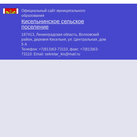
Официальный сайт муниципального
образования
Кисельнинское сельское
поселение
187413, Ленинградская область, Волховский
район, деревня Кисельня, ул. Центральная, дом
5 А
Телефон:
+7(813)63-73110
, факс:
+7(813)63-
73110
. Email:
sekretar_kis@mail.ru