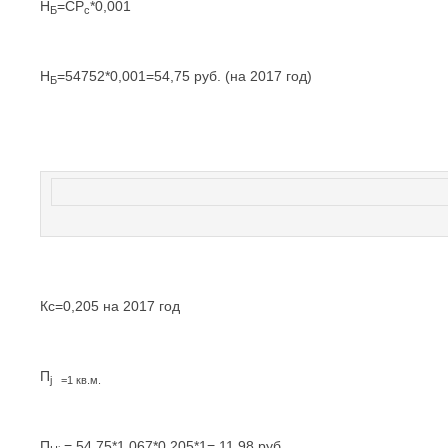
Н
=СР
*0,001
Б
с
Н
=54752*0,001=54,75 руб. (на 2017 год)
Б
Кс=0,205 на 2017 год
П
j
=1 кв.м.
П
= 54,75*1,067*0,205*1= 11,98 руб.