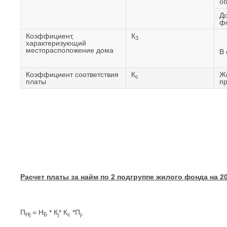
о
До
ф
Коэффициент,
К
3
характеризующий
месторасположение дома
В 
Коэффициент соответствия
К
Ж
с
платы
п
Расчет платы за найм по 2 подгруппе жилого фонда на 2
П
= Н
* К
* К
*П
,
Н
j
Б
j
с
j