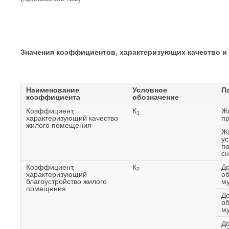
Значения коэффициентов,
характеризующих качество и
Наименование
Условное
П
коэффициента
обозначение
Коэффициент,
К
Ж
1
характеризующий качество
п
жилого помещения
Ж
у
п
сн
Коэффициент,
К
Д
2
характеризующий
об
благоустройство жилого
м
помещения
Д
об
м
До