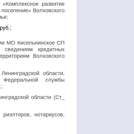
 «Комплексное развитие
е поселение» Волховского
ья:
 руб.;
рии МО Кисельнинское СП
о сведениям кредитных
ерриториям Волховского
Ленинградской области,
а Федеральной службы
.;
инградской области (Ст_
риэлторов, нотариусов,