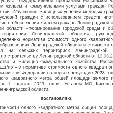
услуг» государственной программы Российской 
м жильем и коммунальными услугами граждан Ро
иятий «Улучшение жилищных условий молодых граж
словий граждан с использованием средств ипоте
ие в обеспечении жильем граждан Ленинградской о
ой области «Формирование городской среды и об
ерритории Ленинградской области», руково
еделению норматива стоимости одного квадратно
образованиях Ленинградской области и стоимости о
 на сельских территориях Ленинградской о
по строительству Ленинградской области от 13.03.
ьства и жилищно-коммунального хозяйства Росс
111/пр «О нормативе стоимости одного квадратно
ссийской Федерации на первое полугодие 2023 год
ного квадратного метра общей площади жилого 
и на
I
квартал 2023 года»,
Уставом МО Кисельни
енинградской области,
постановляю:
стоимости одного квадратного метра общей площа