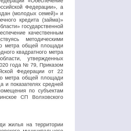
Федерации «Обеспечение
ссийской Федерации», а
дан (молодых семей)» и
чного кредита (займа)»
бласти» государственной
еспечение качественным
дствуясь м
етодическими
го метра общей площади
дного квадратного метра
бласти, утвержденных
2020 года № 79,
Приказом
ийской Федерации от 22
го метра общей площади
а и показателях средней
помещения по субъектам
нское СП Волховского
ди жилья на территории