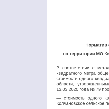
Норматив 
на территории МО К
В соответствии с м
ето
квадратного метра обще
стоимости одного квадр
области, утвержденны
13.03.2020 года № 79 пр
— стоимость одного к
Колчановское сельское по