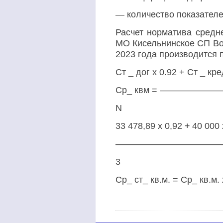
— количество показателе
Расчет норматива средн
МО Кисельнинское СП Во
2023 года производится 
Ст _ дог х 0.92 + Ст _ кр
Ср_ квм = ————
N
33 478,89
х 0,92 +
40 000
———————————————
3
Ср_ ст_ кв.м. = Ср_ кв.м.