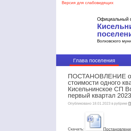
Официальный с
Кисельн
поселен
Волховского мун
Глава поселения
ПОСТАНОВЛЕНИЕ от 1
стоимости одного к
Кисельнинское СП Во
первый квартал 2023
Опубликовано
18.01.2023
в рубрике
П
Cкачать:
Постановление 