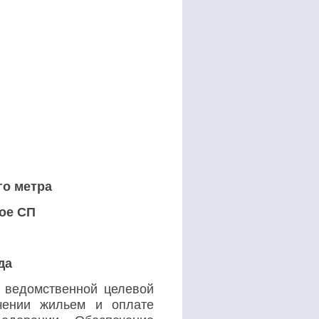
го метра
ое СП
да
 ведомственной целевой
чении жильем и оплате