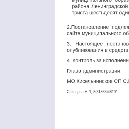
муниципального образ
района Ленинградской 
триста шестьдесят один
2.Постановление подл
сайте муниципального об
3. Настоящее постано
опубликования в средст
4. Контроль за
исполнени
Глава администрации
МО Кисельнинское СП С.Г
Свинцова Н.Л, 8(81363)48191