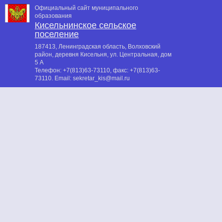
Официальный сайт муниципального
образования
Кисельнинское сельское
поселение
187413, Ленинградская область, Волховский
район, деревня Кисельня, ул. Центральная, дом
5 А
Телефон:
+7(813)63-73110
, факс:
+7(813)63-
73110
. Email:
sekretar_kis@mail.ru