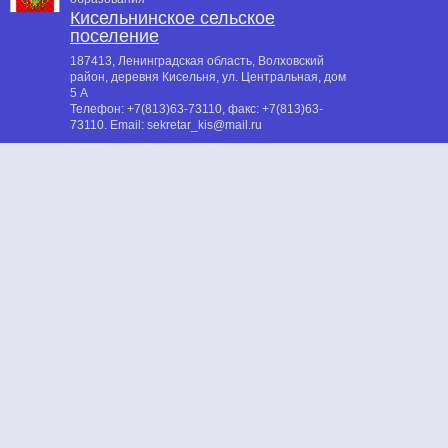
Кисельнинское сельское
поселение
187413, Ленинградская область, Волховский
район, деревня Кисельня, ул. Центральная, дом
5 А
Телефон:
+7(813)63-73110
, факс:
+7(813)63-
73110
. Email:
sekretar_kis@mail.ru