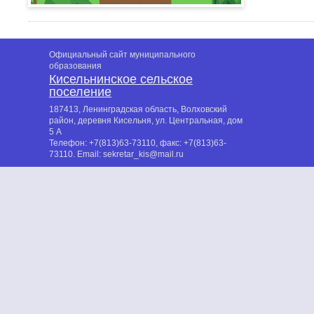
Официальный сайт муниципального
образования
Кисельнинское сельское
поселение
187413, Ленинградская область, Волховский
район, деревня Кисельня, ул. Центральная, дом
5 А
Телефон:
+7(813)63-73110
, факс:
+7(813)63-
73110
. Email:
sekretar_kis@mail.ru