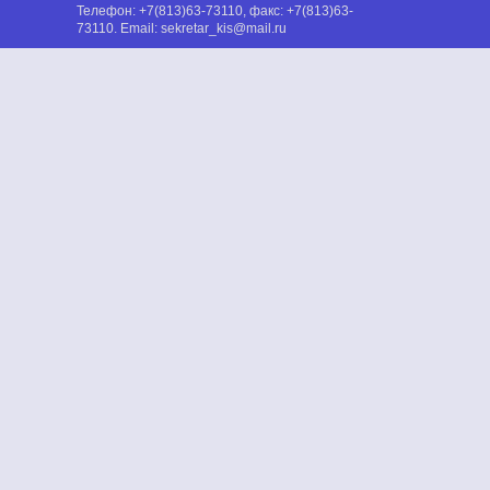
Телефон:
+7(813)63-73110
, факс:
+7(813)63-
73110
. Email:
sekretar_kis@mail.ru