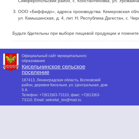
Симферопольский район, с. Константиновка, ул. Урожайна
ООО «Биффидо», адреса производства: Кемеровская область,
ул. Камышинская, д. 4, лит. Н; Республика Дагестан, с. Ч
Будьте бдительны при выборе пищевой продукции и помните,
Официальный сайт муниципального
образования
Кисельнинское сельское
поселение
187413, Ленинградская область, Волховский
район, деревня Кисельня, ул. Центральная, дом
5 А
Телефон:
+7(813)63-73110
, факс:
+7(813)63-
73110
. Email:
sekretar_kis@mail.ru