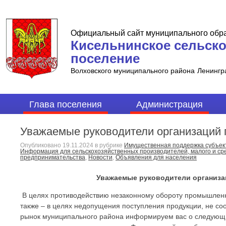
Официальный сайт муниципального обр
Кисельнинское сельск
поселение
Волховского муниципального района
Ленингр
Глава поселения
Администрация
Уважаемые руководители организаций п
Опубликовано
19.11.2024
в рубрике
Имущественная поддержка cубъе
Информация для сельскохозяйственных производителей, малого и ср
предпринимательства
,
Новости
,
Объявления для населения
Уважаемые руководители организац
В целях противодействию незаконному обороту промышленн
также – в целях недопущения поступления продукции, не с
рынок муниципального района информируем вас о следующи