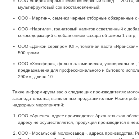
ООО «Ширококарамышский консервный завод — 2001», яб
мультифруктовый сок восстановленный;
ООО «Мартин», семечки черные отборные обжаренные с
ООО «Наргиле», гранатовый напиток осветленный с добав
сокосодержащий с добавлением сахара объемом 1 литр;
ООО «Донкон сервпром ЮГ», томатная паста «Иранская» 
500 грамм;
ООО «Хозсфера», фольга алюминиевая, универсальная, Т
предназначена для профессионального и бытового исполь
290мм, длина 10.
Также информируем вас о следующих производителях молоч
законодательства, выявленных представителями Роспотребн
надзорных мероприятий:
ООО «Арнеис», адрес производства: Архангельская область
адресу не осуществляется, продукция производится в неи
ООО «Мосальский молокозавод», адреса производства: Респ