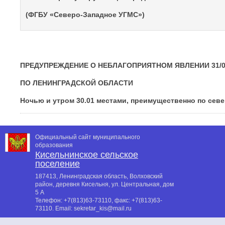
(ФГБУ «Северо-Западное УГМС»)
ПРЕДУПРЕЖДЕНИЕ О НЕБЛАГОПРИЯТНОМ ЯВЛЕНИИ 31/0
ПО ЛЕНИНГРАДСКОЙ ОБЛАСТИ
Ночью и утром 30.01 местами, преимущественно по сев
Официальный сайт муниципального
образования
Кисельнинское сельское
поселение
187413, Ленинградская область, Волховский
район, деревня Кисельня, ул. Центральная, дом
5 А
Телефон:
+7(813)63-73110
, факс:
+7(813)63-
73110
. Email:
sekretar_kis@mail.ru