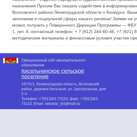
назначения Просим Вас оказать содействие в информирова
Волховского района Ленинградской области о Конкурсе. Ваш
экономики и социальной сферы нашего региона! Заявки на 
можно получить у Поверенного Дирекции Программы — ФБУ «Те
1, лит. А, контактный телефон: + 7 (812) 244-60-46, +7 (921) 8
методические материалы и финансовые условия участия пре
Официальный сайт муниципального
образования
Кисельнинское сельское
поселение
187413, Ленинградская область, Волховский
район, деревня Кисельня, ул. Центральная, дом
5 А
Телефон:
+7(813)63-73110
, факс:
+7(813)63-
73110
. Email:
sekretar_kis@mail.ru