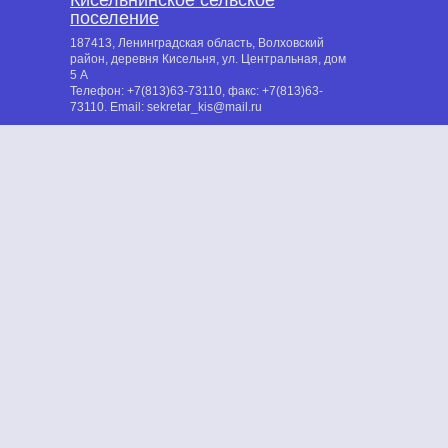
Кисельнинское сельское
поселение
187413, Ленинградская область, Волховский
район, деревня Кисельня, ул. Центральная, дом
5 А
Телефон:
+7(813)63-73110
, факс:
+7(813)63-
73110
. Email:
sekretar_kis@mail.ru