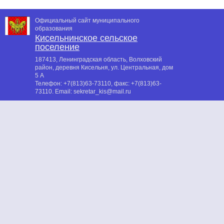
Официальный сайт муниципального
образования
Кисельнинское сельское
поселение
187413, Ленинградская область, Волховский
район, деревня Кисельня, ул. Центральная, дом
5 А
Телефон:
+7(813)63-73110
, факс:
+7(813)63-
73110
. Email:
sekretar_kis@mail.ru