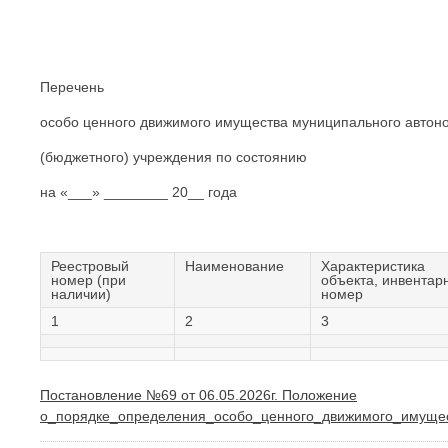
Перечень
особо ценного движимого имущества муниципального автон
(бюджетного) учреждения по состоянию
на «___» ________ 20__ года
Реестровый
Наименование
Характеристика
номер (при
объекта, инвентар
наличии)
номер
1
2
3
Постановление №69 от 06.05.2026г. Положение
о_порядке_определения_особо_ценного_движимого_имуще