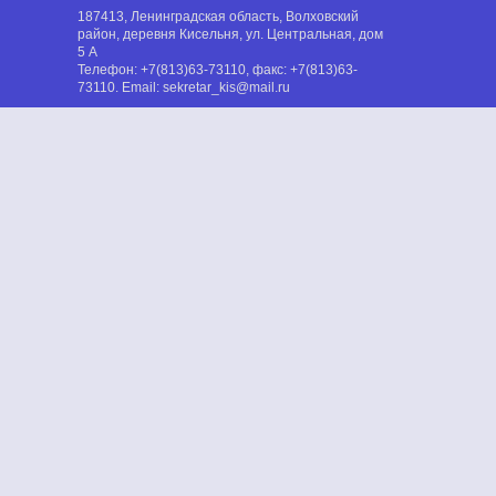
187413, Ленинградская область, Волховский
район, деревня Кисельня, ул. Центральная, дом
5 А
Телефон:
+7(813)63-73110
, факс:
+7(813)63-
73110
. Email:
sekretar_kis@mail.ru