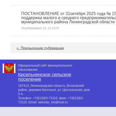
ПОСТАНОВЛЕНИЕ от 31октября 2025 года № 15
поддержка малого и среднего предпринимательс
муниципального района Ленинградской области 
Опубликовано
31.10.2025
«
Предыдущие публикации
Официальный сайт муниципального
образования
Кисельнинское сельское
поселение
187413, Ленинградская область, Волховский
район, деревня Кисельня, ул. Центральная, дом
5 А
Телефон:
+7(813)63-73110
, факс:
+7(813)63-
73110
. Email:
sekretar_kis@mail.ru