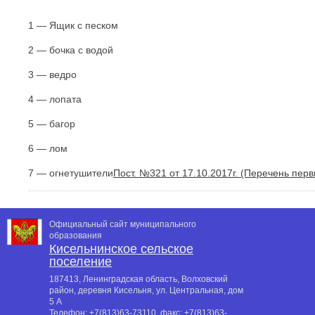
1 — Ящик с песком
2 — бочка с водой
3 — ведро
4 — лопата
5 — багор
6 — лом
7 — огнетушители
Пост. №321 от 17.10.2017г. (Перечень пер
Официальный сайт муниципального
образования
Кисельнинское сельское
поселение
187413, Ленинградская область, Волховский
район, деревня Кисельня, ул. Центральная, дом
5 А
Телефон:
+7(813)63-73110
, факс:
+7(813)63-