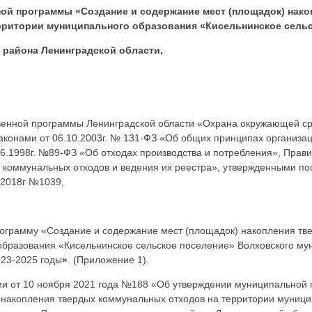
ой программы «Создание и содержание мест (площадок) нако
рритории муниципального образования «Кисельнинское сельс
 района Ленинградской области
,
венной программы Ленинградской области «Охрана окружающей ср
аконами от 06.10.2003г. № 131-ФЗ «Об общих принципах организа
06.1998г. №89-ФЗ «Об отходах производства и потребления», Прав
 коммунальных отходов и ведения их реестра», утвержденными п
.2018г №1039,
ограмму «Создание и содержание мест (площадок) накопления тв
образования «Кисельнинское сельское поселение» Волховского му
023-2025 годы
»
. (Приложение 1).
и от 10 ноября 2021 года №188 «Об утверждении муниципальной
 накопления твердых коммунальных отходов на территории муници