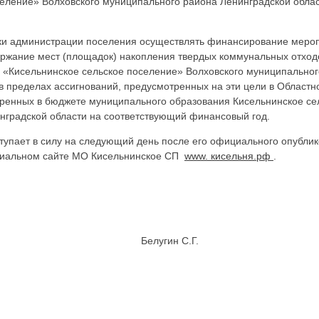
еление» Волховского муниципального района Ленинградской облас
ки администрации поселения осуществлять финансирование меро
ржание мест (площадок) накопления твердых коммунальных отход
 «Кисельнинское сельское поселение» Волховского муниципальног
в пределах ассигнований, предусмотренных на эти цели в Област
тренных в бюджете муниципального образования Кисельнинское се
нградской области на соответствующий финансовый год.
упает в силу на следующий день после его официального опублик
циальном сайте МО Кисельнинское СП
www. кисельня.рф
.
кое СП Белугин С.Г.