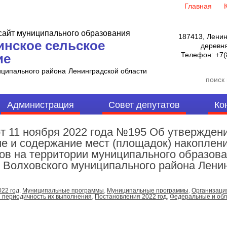
Главная
айт муниципального образования
187413, Ленин
инское сельское
деревня
Телефон:
+7(
ие
иципального района
Ленинградской области
Администрация
Совет депутатов
Ко
11 ноября 2022 года №195 Об утверждени
е и содержание мест (площадок) накоплен
ов на территории муниципального образова
 Волховского муниципального района Ленин
022 год
,
Муниципальные программы
,
Муниципальные программы
,
Организаци
и периодичность их выполнения
,
Постановления 2022 год
,
Федеральные и об