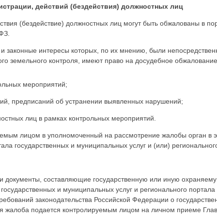
страции, действий (бездействия) должностных лиц
твия (бездействие) должностных лиц могут быть обжалованы в пор
ФЗ.
 и законные интересы которых, по их мнению, были непосредстве
го земельного контроля, имеют право на досудебное обжалование
ольных мероприятий;
тий, предписаний об устранении выявленных нарушений;
ностных лиц в рамках контрольных мероприятий.
емым лицом в уполномоченный на рассмотрение жалобы орган в э
ала государственных и муниципальных услуг и (или) региональног
 документы, составляющие государственную или иную охраняемую
 государственных и муниципальных услуг и регионального портала
требований законодательства Российской Федерации о государстве
ая жалоба подается контролируемым лицом на личном приеме Гла