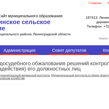
Главная
айт муниципального образования
187413, Ленин
инское сельское
деревня
Телефон:
+7(
ие
иципального района
Ленинградской области
Администрация
Совет депутатов
Ко
досудебного обжалования решений контрол
ездействия) его должностных лиц
униципальный жилищный контроль
,
Муниципальный контроль в сфере благо
орожном хозяйстве