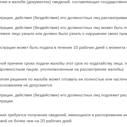
чии в жалобе (документах) сведений, составляющих государстве
ации, действия (бездействие) его должностных лиц рассматривае
ации, действия (бездействие) его должностных лиц может быть п
руемое лицо узнало или должно было узнать о нарушении своих пра
трации может быть подана в течение 10 рабочих дней с момента
ной причине срока подачи жалобы этот срок по ходатайству лица,
(должностным лицом, уполномоченным на рассмотрение жалобы).
нятия решения по жалобе может отозвать ее полностью или частич
основаниям не допускается.
рации, действия (бездействие) его должностных лиц подлежит рас
трации.
ения требуется получение сведений, имеющихся в распоряжении ин
вой не более чем на 20 рабочих дней.