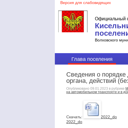
Официальный с
Кисельн
поселен
Волховского мун
Глава поселения
Сведения о порядке 
органа, действий (б
Опубликовано
09.01.2023
в рубрике
М
на автомобильном транспорте и в д
Cкачать:
2022_do
2022_do