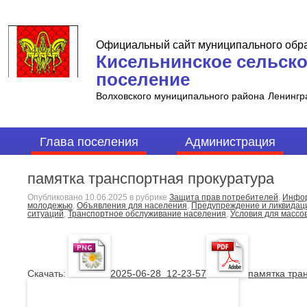
Официальный сайт муниципального обр
Кисельнинское сельск
поселение
Волховского муниципального района
Ленингр
Глава поселения
Администрация
памятка транспортная прокуратура
Опубликовано
10.06.2025
в рубрике
Защита прав потребителей
,
Инфо
молодежью
,
Объявления для населения
,
Предупреждение и ликвидац
ситуаций
,
Транспортное обслуживание населения
,
Условия для массо
Cкачать:
2025-06-28_12-23-57
памятка тра