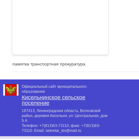
памятка транспортная прокуратура
Официальный сайт муниципального
образования
Кисельнинское сельское
поселение
187413, Ленинградская область, Волховский
район, деревня Кисельня, ул. Центральная, дом
5 А
Телефон:
+7(813)63-73110
, факс:
+7(813)63-
73110
. Email:
sekretar_kis@mail.ru