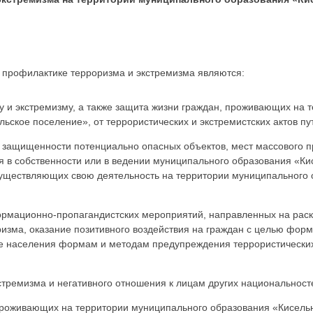
 профилактике терроризма и экстремизма являются:
му и экстремизму, а также защита жизни граждан, проживающих на
ьское поселение», от террористических и экстремистских актов пу
 защищенности потенциально опасных объектов, мест массового 
 в собственности или в ведении муниципального образования «Ки
существляющих свою деятельность на территории муниципального
ормационно-пропагандистских мероприятий, направленных на рас
изма, оказание позитивного воздействия на граждан с целью форм
е населения формам и методам предупреждения террористических 
стремизма и негативного отношения к лицам других национальност
проживающих на территории муниципального образования «Кисельн