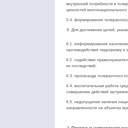
внутренней потребности в толе
ценностей многонационального 
5.4. формирование толерантнос
Для достижения целей, указа
6.1. информирование населения
противодействия терроризму и 
6.2. содействие правоохраните
их последствий;
6.3. пропаганда толерантного 
6.4. воспитательная работа ср
совершению действий экстремис
6.5. недопущение наличия нацис
направленности на объектах му
Основные направления уча