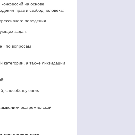
х конфессий на основе
юдения прав и свобод человека;
грессивного поведения.
ующих задач:
е» по вопросам
 категории, а также ликвидации
ий;
ий, способствующих
символики экстремистской
ии
муниципального