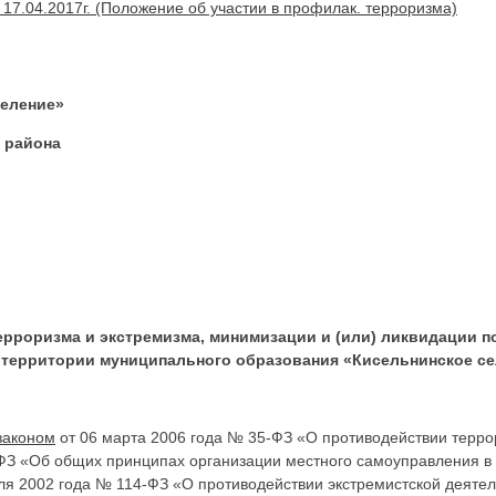
 17.04.2017г. (Положение об участии в профилак. терроризма)
селение»
 района
ерроризма и экстремизма, минимизации и (или) ликвидации 
 территории муниципального образования «Кисельнинское се
законом
от 06 марта 2006 года № 35-ФЗ «О противодействии тер
-ФЗ «Об общих принципах организации местного самоуправления в
ля 2002 года № 114-ФЗ «О противодействии экстремистской деятел