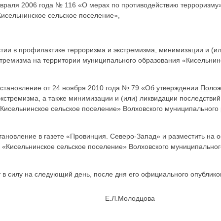
враля 2006 года № 116 «О мерах по противодействию терроризму»
исельнинское сельское поселение»,
тии в профилактике терроризма и экстремизма, минимизации и (и
стремизма на территории муниципального образования «Кисельнин
остановление от 24 ноября 2010 года № 79 «Об утверждении
Полож
кстремизма, а также минимизации и (или) ликвидации последстви
«Кисельнинское сельское поселение» Волховского муниципального
тановление в газете «Провинция. Северо-Запад» и разместить на
 «Кисельнинское сельское поселение» Волховского муниципальног
в силу на следующий день, после дня его официального опублико
трации Е.Л.Молодцова