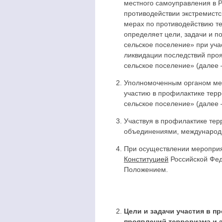
местного самоуправления в
противодействии экстремистс
мерах по противодействию т
определяет цели, задачи и 
сельское поселение» при уча
ликвидации последствий про
сельское поселение» (далее 
Уполномоченным органом мес
участию в профилактике тер
сельское поселение» (далее 
Участвуя в профилактике те
объединениями, международ
При осуществлении мероприят
Конституцией
Российской Фед
Положением.
Цели и задачи участия в п
проявлений терроризма и 