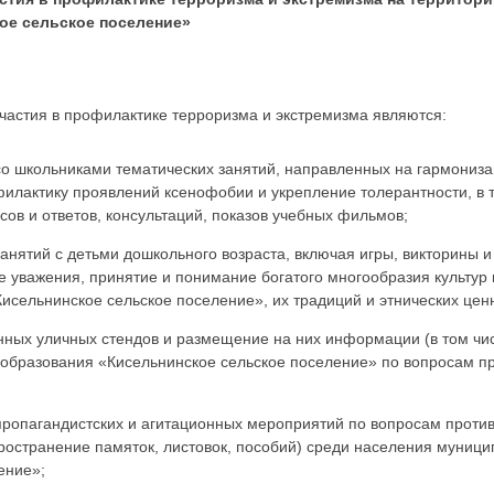
ое сельское поселение»
астия в профилактике терроризма и экстремизма являются:
 со школьниками тематических занятий, направленных на гармониз
илактику проявлений ксенофобии и укрепление толерантности, в т
сов и ответов, консультаций, показов учебных фильмов;
занятий с детьми дошкольного возраста, включая игры, викторины 
уважения, принятие и понимание богатого многообразия культур
исельнинское сельское поселение», их традиций и этнических цен
нных уличных стендов и размещение на них информации (в том ч
образования «Кисельнинское сельское поселение» по вопросам п
 пропагандистских и агитационных мероприятий по вопросам проти
пространение памяток, листовок, пособий) среди населения муниц
ение»;