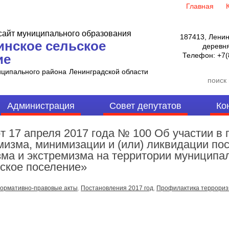
Главная
айт муниципального образования
187413, Ленин
инское сельское
деревня
Телефон:
+7(
ие
иципального района
Ленинградской области
Администрация
Совет депутатов
Ко
7 апреля 2017 года № 100 Об участии в 
мизма, минимизации и (или) ликвидации по
ма и экстремизма на территории муниципа
ское поселение»
ормативно-правовые акты
,
Постановления 2017 год
,
Профилактика террориз