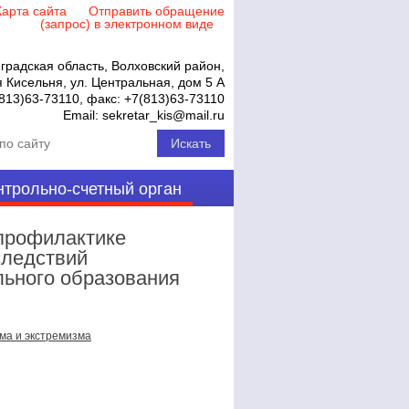
Карта сайта
Отправить обращение
(запрос) в электронном виде
градская область, Волховский район,
 Кисельня, ул. Центральная, дом 5 А
813)63-73110
, факс:
+7(813)63-73110
Email:
sekretar_kis@mail.ru
нтрольно-счетный орган
профилактике
следствий
льного образования
ма и экстремизма