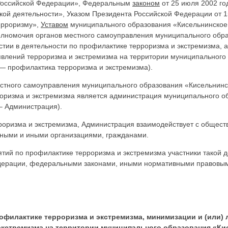
 Российской Федерации», Федеральным
законом
от 25 июля 2002 г
кой деятельности», Указом Президента Российской Федерации от 
ерроризму»,
Уставом
муниципального образования «Кисельнинское 
полномочия органов местного самоуправления муниципального обр
стии в деятельности по профилактике терроризма и экстремизма, а
явлений терроризма и экстремизма на территории муниципального
— профилактика терроризма и экстремизма).
тного самоуправления муниципального образования «Кисельнинс
роризма и экстремизма является администрация муниципального о
– Администрация).
рроризма и экстремизма, Администрация взаимодействует с общес
ными и иными организациями, гражданами.
ий по профилактике терроризма и экстремизма участники такой д
ерации, федеральными законами, иными нормативными правовыми
рофилактике терроризма и экстремизма, минимизации и (или)
экстремизма на территории муниципального образования «Ки