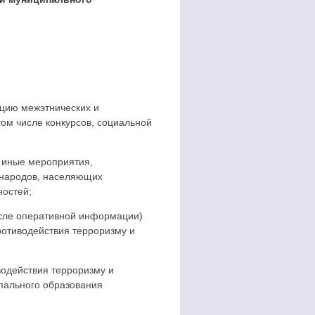
ацию межэтнических и
ом числе конкурсов, социальной
и иные мероприятия,
 народов, населяющих
ностей;
исле оперативной информации)
ротиводействия терроризму и
водействия терроризму и
ипального образования