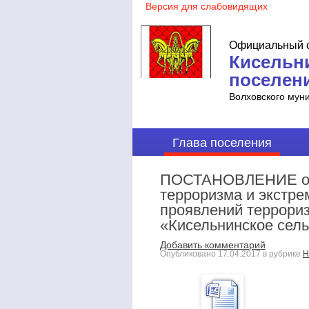
Официальный с
Кисельн
поселен
Волховского мун
Глава поселения
ПОСТАНОВЛЕНИЕ от 1
терроризма и экстре
проявлений террориз
«Кисельнинское сель
Добавить комментарий
Опубликовано
17.04.2017
в рубрике
Н