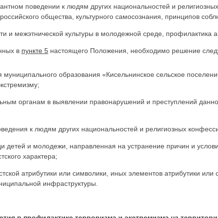
рантном поведении к людям других национальностей и религиозны
российского общества, культурного самосознания, принципов собл
ти и межэтнической культуры в молодежной среде, профилактика а
нных в
пункте 5
настоящего Положения, необходимо решение след
 муниципального образования «Кисельнинское сельское поселени
экстремизму;
льным органам в выявлении правонарушений и преступлений данной
поведения к людям других национальностей и религиозных конфесс
еди детей и молодежи, направленная на устранение причин и услов
тского характера;
тской атрибутики или символики, иных элементов атрибутики или 
ниципальной инфраструктуры.
стия в профилактике терроризма и экстремизма на территор