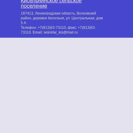
Кисельнинское сельское
поселение
187413, Ленинградская область, Волховский
район, деревня Кисельня, ул. Центральная, дом
5 А
Телефон:
+7(813)63-73110
, факс:
+7(813)63-
73110
. Email:
sekretar_kis@mail.ru